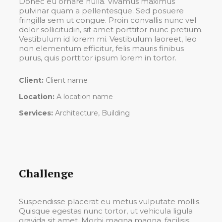
Donec eu ornare nulla. Vivamus maximus
pulvinar quam a pellentesque. Sed posuere
fringilla sem ut congue. Proin convallis nunc vel
dolor sollicitudin, sit amet porttitor nunc pretium.
Vestibulum id lorem mi. Vestibulum laoreet, leo
non elementum efficitur, felis mauris finibus
purus, quis porttitor ipsum lorem in tortor.
Client:
Client name
Location:
A location name
Services:
Architecture, Building
Challenge
Suspendisse placerat eu metus vulputate mollis.
Quisque egestas nunc tortor, ut vehicula ligula
gravida sit amet. Morbi magna magna, facilisis