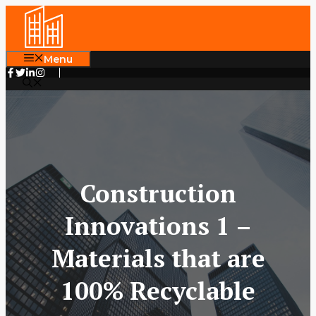
Skip
to
content
Menu
Construction
Innovations 1 –
Materials that are
100% Recyclable